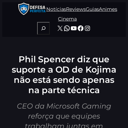
Pular
Notícias
Reviews
Guias
Animes
para
o
Cinema
conteúdo
Pesquisar
X
WhatsApp
Youtube
Facebook
Instagram
Phil Spencer diz que
suporte a OD de Kojima
não está sendo apenas
na parte técnica
CEO da Microsoft Gaming
reforça que equipes
trabalham juntas em