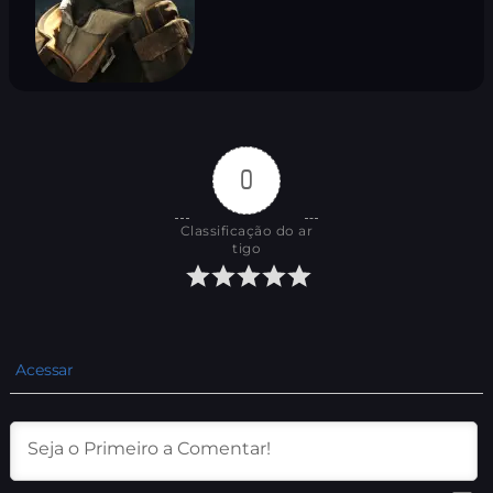
0
Classificação do ar
tigo
Acessar