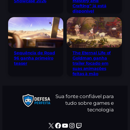
Mastery and
Showcase 2026
Crafting” já está
disponível
Sequência de Road
The Eternal Life of
96 ganha primeiro
Goldman ganha
teaser
trailer focado em
suas animações
feitas à mão
Sua fonte confiável para
tudo sobre games e
tecnologia
X
Facebook
Youtube
Instagram
Twitch