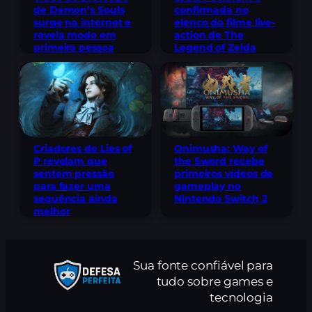
confirmada no
de Demon’s Souls
elenco do filme live-
surge na internet e
action de The
revela modo em
Legend of Zelda
primeira pessoa
Criadores de Lies of
Onimusha: Way of
P revelam que
the Sword recebe
sentem pressão
primeiros vídeos de
para fazer uma
gameplay no
sequência ainda
Nintendo Switch 2
melhor
Sua fonte confiável para
tudo sobre games e
tecnologia