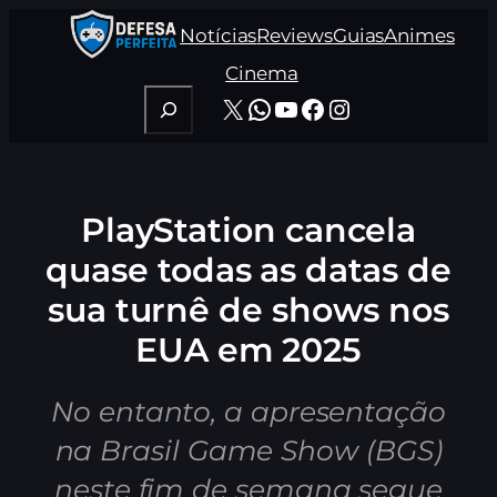
Pular
Notícias
Reviews
Guias
Animes
para
o
Cinema
conteúdo
Pesquisar
X
WhatsApp
Youtube
Facebook
Instagram
PlayStation cancela
quase todas as datas de
sua turnê de shows nos
EUA em 2025
No entanto, a apresentação
na Brasil Game Show (BGS)
neste fim de semana segue