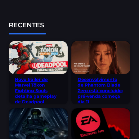
RECENTES
Novo trailer de
Desenvolvimento
Marvel Tōkon
de Phantom Blade
Fighting Souls
Zero está concluído;
detalha gameplay
pré-venda começa
de Deadpool
dia 11