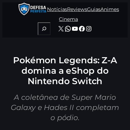
Pular
Notícias
Reviews
Guias
Animes
para
o
Cinema
conteúdo
Pesquisar
X
WhatsApp
Youtube
Facebook
Instagram
Pokémon Legends: Z-A
domina a eShop do
Nintendo Switch
A coletânea de Super Mario
Galaxy e Hades II completam
o pódio.