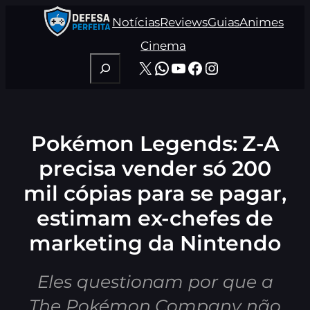
Pular
Notícias
Reviews
Guias
Animes
para
o
Cinema
conteúdo
Pesquisar
X
WhatsApp
Youtube
Facebook
Instagram
Pokémon Legends: Z-A
precisa vender só 200
mil cópias para se pagar,
estimam ex-chefes de
marketing da Nintendo
Eles questionam por que a
The Pokémon Company não