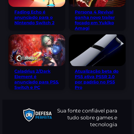
Fading Echo é
Persona 4 Revival
anunciado para o
ganha novo trailer
Nintendo Switch 2
focado em Yukiko
Amagi
Caladrius 2/Dark
Atualização beta do
Element é
PS5 ativa PSSR 2.0
anunciado para PS5,
por padrão no PS5
Switch e PC
Pro
Sua fonte confiável para
tudo sobre games e
tecnologia