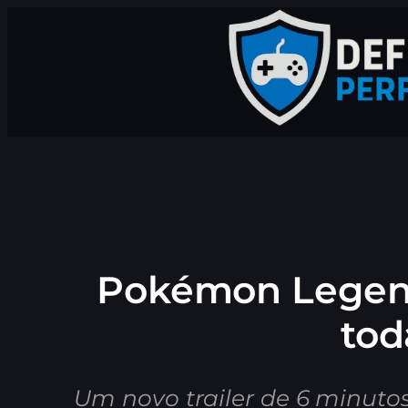
Pular
para
o
conteúdo
Pokémon Legends
tod
Um novo trailer de 6 minuto