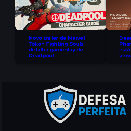
Novo trailer de Marvel
Des
Tōkon Fighting Souls
Pha
detalha gameplay de
está
Deadpool
vend