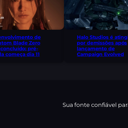
envolvimento de
Halo Studios é ating
ntom Blade Zero
por demissões após
 concluído; pré-
lançamento de
a começa dia 11
Campaign Evolved
Sua fonte confiável pa