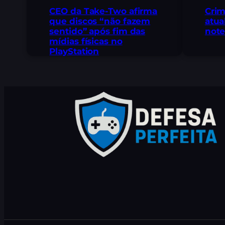
CEO da Take-Two afirma
Crim
que discos “não fazem
atua
sentido” após fim das
note
mídias físicas no
PlayStation