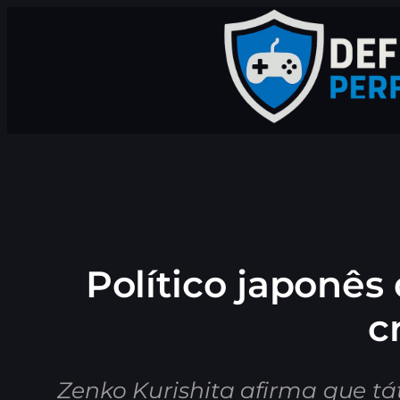
Pular
para
o
conteúdo
Político japonês
c
Zenko Kurishita afirma que t