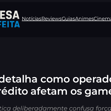
Notícias
Reviews
Guias
Animes
Cinem
 detalha como operad
rédito afetam os gam
ática deliberadamente confusa for