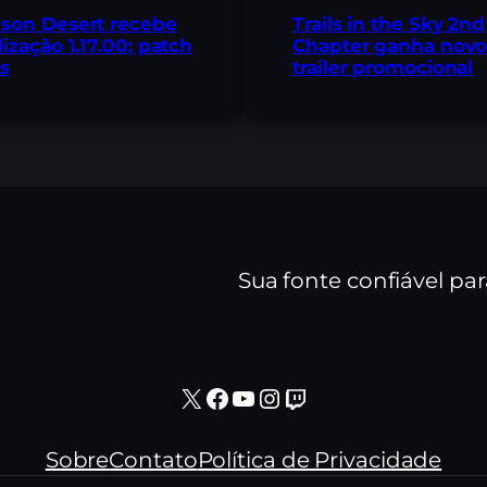
son Desert recebe
Trails in the Sky 2nd
lização 1.17.00; patch
Chapter ganha nov
s
trailer promocional
Sua fonte confiável pa
X
Facebook
Youtube
Instagram
Twitch
Sobre
Contato
Política de Privacidade