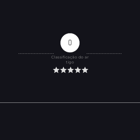
0
Classificação do ar
tigo