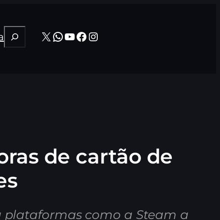
Pesquisar
X
WhatsApp
Youtube
Facebook
Instagram
a
oras de cartão de
es
ça plataformas como a Steam a