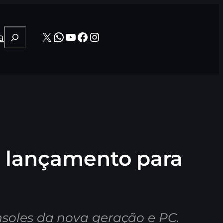
Pesquisar
X
WhatsApp
Youtube
Facebook
Instagram
a
 lançamento para
soles da nova geração e PC.