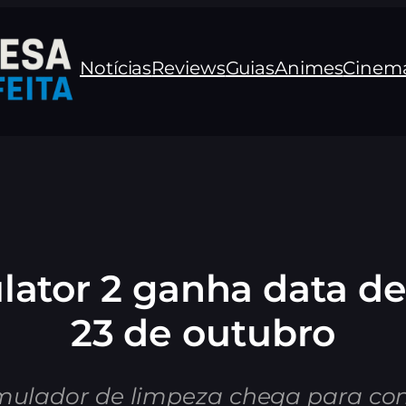
Notícias
Reviews
Guias
Animes
Cinem
ator 2 ganha data de
23 de outubro
imulador de limpeza chega para con