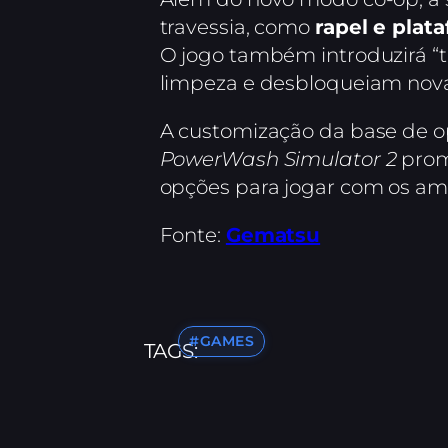
travessia, como
rapel e plat
O jogo também introduzirá “t
limpeza e desbloqueiam nov
A customização da base de o
PowerWash Simulator 2
prome
opções para jogar com os am
Fonte:
Gematsu
#GAMES
TAGS: