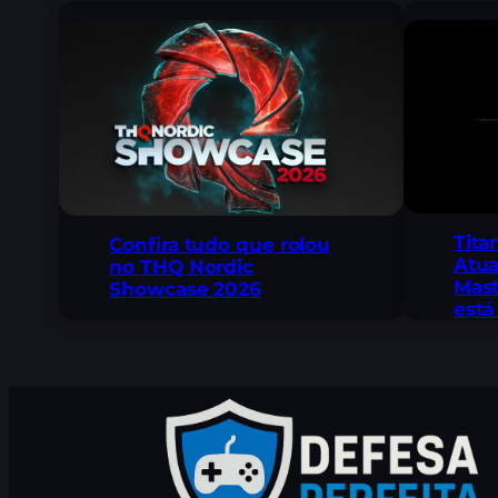
Tita
Confira tudo que rolou
Atua
no THQ Nordic
Mast
Showcase 2026
está