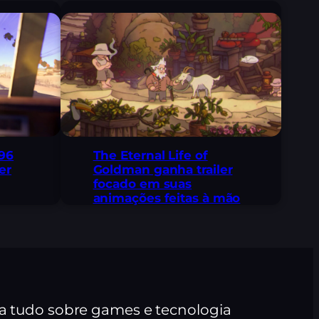
96
The Eternal Life of
er
Goldman ganha trailer
focado em suas
animações feitas à mão
ra tudo sobre games e tecnologia