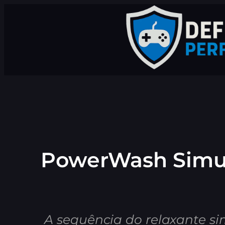
Pular
para
o
conteúdo
PowerWash Simul
A sequência do relaxante s