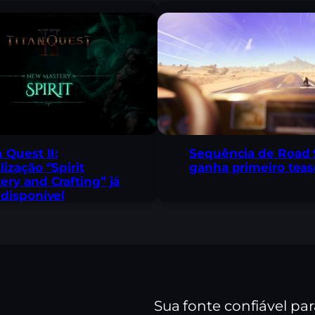
n Quest II:
Sequência de Road 
lização “Spirit
ganha primeiro teas
ery and Crafting” já
 disponível
Sua fonte confiável pa