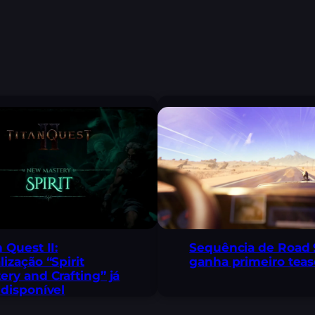
n Quest II:
Sequência de Road 
lização “Spirit
ganha primeiro teas
ery and Crafting” já
 disponível