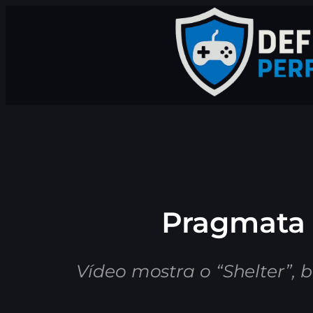
Pular
para
o
conteúdo
Pragmata 
Vídeo mostra o “Shelter”,