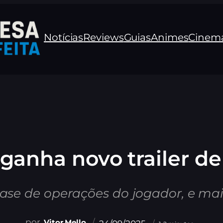
Notícias
Reviews
Guias
Animes
Cinem
ganha novo trailer d
 base de operações do jogador, e m
Vitor Mello