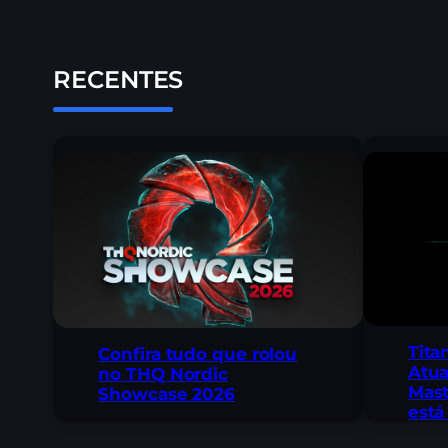
RECENTES
Tita
Confira tudo que rolou
Atua
no THQ Nordic
Mast
Showcase 2026
está