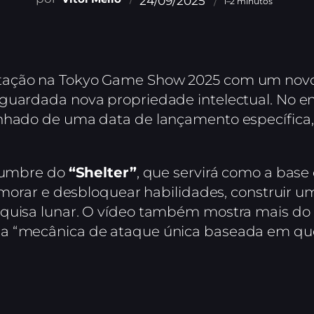
24/09/2025
1–2 minutos
tação na Tokyo Game Show 2025 com um novo 
 aguardada nova propriedade intelectual. No en
anhado de uma data de lançamento específica
slumbre do
“Shelter”
, que servirá como a base
rimorar e desbloquear habilidades, construir u
squisa lunar. O vídeo também mostra mais do
ua “mecânica de ataque única baseada em qu