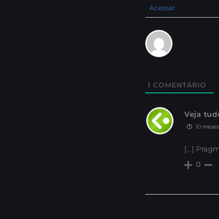
Acessar
1
COMENTÁRIO
Veja tud
10 meses
[…] Pragm
0