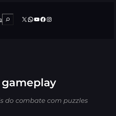
Pesquisar
X
WhatsApp
Youtube
Facebook
Instagram
a
e gameplay
ais do combate com puzzles