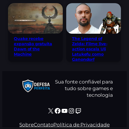
The Legend of
Quake recebe
Zelda: Filme live-
expansão gratuita
action escala Uli
Dawn of the
Latukefu como
Machine
Ganondorf
Sua fonte confiável para
tudo sobre games e
tecnologia
X
Facebook
Youtube
Instagram
Twitch
Sobre
Contato
Política de Privacidade