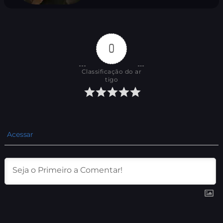
0
Classificação do ar
tigo
Acessar