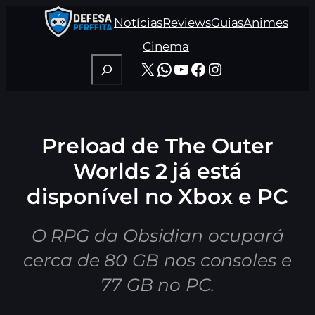
Pular
Notícias
Reviews
Guias
Animes
para
o
Cinema
conteúdo
Pesquisar
X
WhatsApp
Youtube
Facebook
Instagram
Preload de The Outer
Worlds 2 já está
disponível no Xbox e PC
O RPG da Obsidian ocupará
cerca de 80 GB nos consoles e
77 GB no PC.