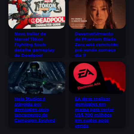
Novo trailer de
Desenvolvimento
Marvel Tōkon
de Phantom Blade
Fighting Souls
Zero está concluído;
detalha gameplay
pré-venda começa
de Deadpool
dia 11
Halo Studios é
EA deve realizar
atingida por
demissões em
demissões após
massa para cortar
lançamento de
US$ 700 milhões
Campaign Evolved
em custos após
venda