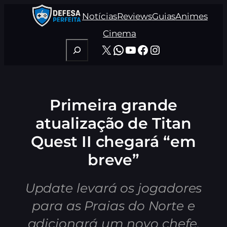
Pular
Notícias
Reviews
Guias
Animes
para
o
Cinema
conteúdo
Pesquisar
X
WhatsApp
Youtube
Facebook
Instagram
Primeira grande
atualização de Titan
Quest II chegará “em
breve”
Update levará os jogadores
para as Praias do Norte e
adicionará um novo chefe,