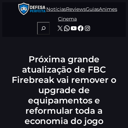
Pular
Notícias
Reviews
Guias
Animes
para
o
Cinema
conteúdo
Pesquisar
X
WhatsApp
Youtube
Facebook
Instagram
Próxima grande
atualização de FBC
Firebreak vai remover o
upgrade de
equipamentos e
reformular toda a
economia do jogo