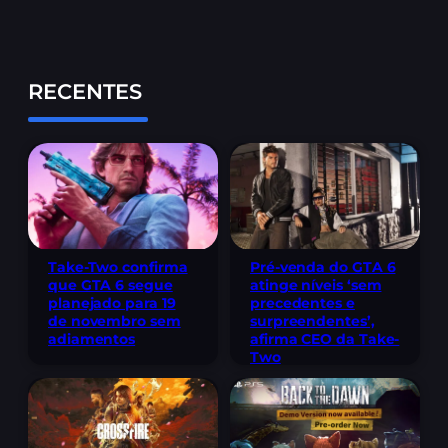
RECENTES
Take-Two confirma
Pré-venda do GTA 6
que GTA 6 segue
atinge níveis ‘sem
planejado para 19
precedentes e
de novembro sem
surpreendentes’,
adiamentos
afirma CEO da Take-
Two