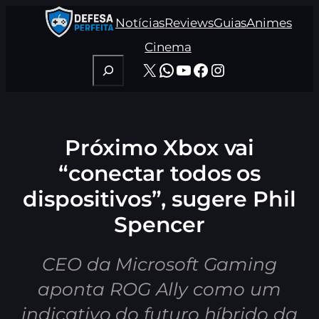
Pular
Notícias
Reviews
Guias
Animes
para
o
Cinema
conteúdo
Pesquisar
X
WhatsApp
Youtube
Facebook
Instagram
Próximo Xbox vai
“conectar todos os
dispositivos”, sugere Phil
Spencer
CEO da Microsoft Gaming
aponta ROG Ally como um
indicativo do futuro híbrido da