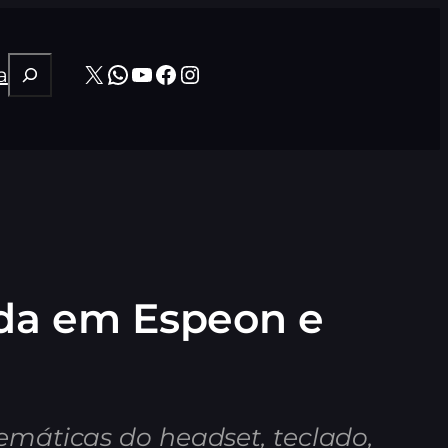
Pesquisar
X
WhatsApp
Youtube
Facebook
Instagram
a
rada em Espeon e
máticas do headset, teclado,