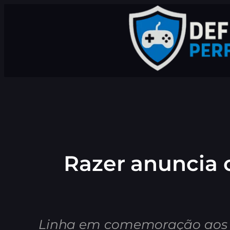
Pular
para
o
conteúdo
Razer anuncia c
Linha em comemoração aos 30