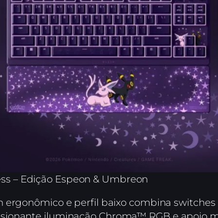
ess – Edição Espeon & Umbreon
gn ergonômico e perfil baixo combina switc
sionante iluminação Chroma™ RGB e apoio ma