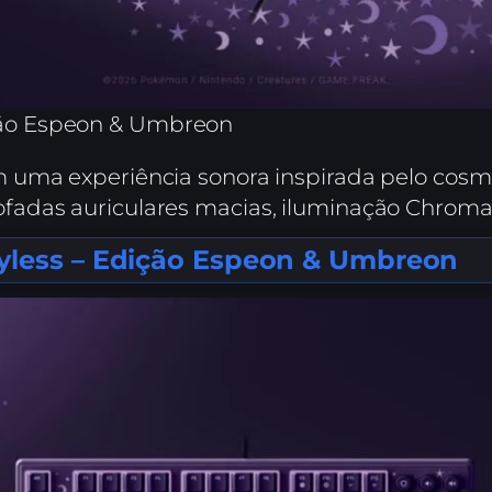
ção Espeon & Umbreon
m uma experiência sonora inspirada pelo co
adas auriculares macias, iluminação Chroma™
yless – Edição Espeon & Umbreon