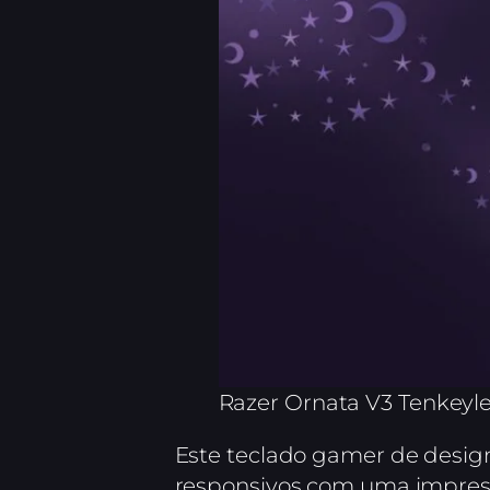
Razer Ornata V3 Tenkeyl
Este teclado gamer de desi
responsivos com uma impres