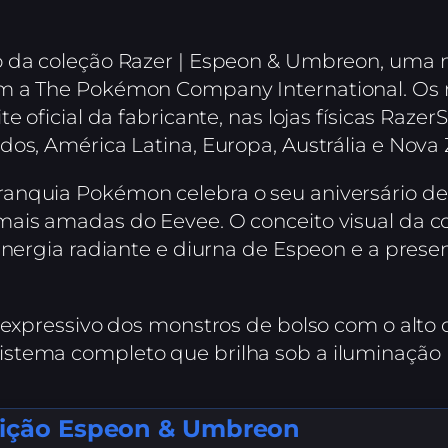
 da coleção Razer | Espeon & Umbreon, uma no
m a The Pokémon Company International. Os n
e oficial da fabricante, nas lojas físicas Raz
os, América Latina, Europa, Austrália e Nova 
nquia Pokémon celebra o seu aniversário de 
ais amadas do Eevee. O conceito visual da col
 energia radiante e diurna de Espeon e a pres
n expressivo dos monstros de bolso com o alt
stema completo que brilha sob a iluminação 
dição Espeon & Umbreon