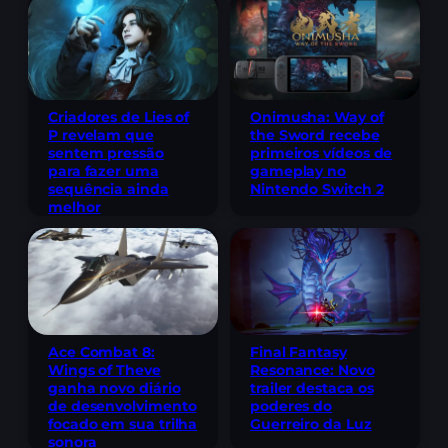
Criadores de Lies of
Onimusha: Way of
P revelam que
the Sword recebe
sentem pressão
primeiros vídeos de
para fazer uma
gameplay no
sequência ainda
Nintendo Switch 2
melhor
Ace Combat 8:
Final Fantasy
Wings of Theve
Resonance: Novo
ganha novo diário
trailer destaca os
de desenvolvimento
poderes do
focado em sua trilha
Guerreiro da Luz
sonora