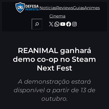
Pular
Notícias
Reviews
Guias
Animes
para
o
Cinema
conteúdo
Pesquisar
X
WhatsApp
Youtube
Facebook
Instagram
REANIMAL ganhará
demo co-op no Steam
Next Fest
A demonstração estará
disponível a partir de 13 de
outubro.