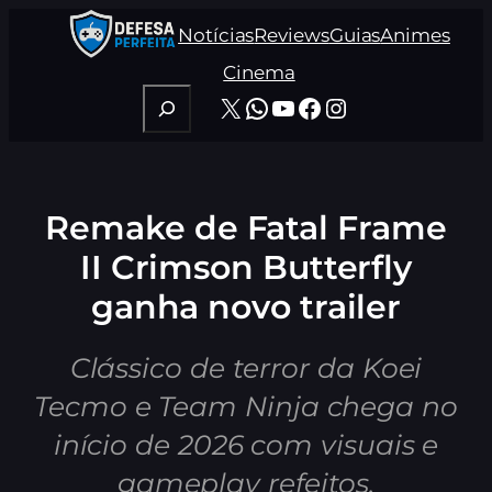
Pular
Notícias
Reviews
Guias
Animes
para
o
Cinema
conteúdo
Pesquisar
X
WhatsApp
Youtube
Facebook
Instagram
Remake de Fatal Frame
II Crimson Butterfly
ganha novo trailer
Clássico de terror da Koei
Tecmo e Team Ninja chega no
início de 2026 com visuais e
gameplay refeitos.