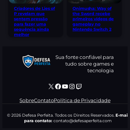
Criadores de Lies of
Onimusha: Way of
P revelam que
the Sword recebe
sentem pressão
primeiros vídeos de
para fazer uma
gameplay no
sequência ainda
Nintendo Switch 2
melhor
Sua fonte confiável para
tudo sobre games e
tecnologia
X
Facebook
Youtube
Instagram
Twitch
Sobre
Contato
Política de Privacidade
© 2026 Defesa Perfeita. Todos os Direitos Reservados.
E-mail
para contato:
contato@defesaperfeita.com