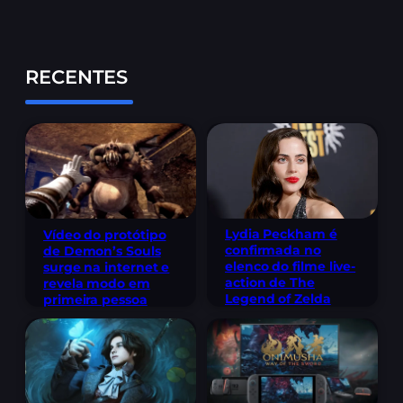
RECENTES
Lydia Peckham é
Vídeo do protótipo
confirmada no
de Demon’s Souls
elenco do filme live-
surge na internet e
action de The
revela modo em
Legend of Zelda
primeira pessoa