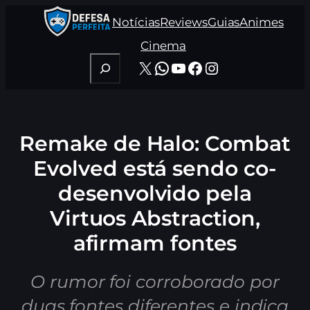
Pular
Notícias
Reviews
Guias
Animes
para
o
Cinema
conteúdo
Pesquisar
X
WhatsApp
Youtube
Facebook
Instagram
Remake de Halo: Combat
Evolved está sendo co-
desenvolvido pela
Virtuos Abstraction,
afirmam fontes
O rumor foi corroborado por
duas fontes diferentes e indica