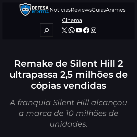
Pular
Notícias
Reviews
Guias
Animes
para
o
Cinema
conteúdo
Pesquisar
X
WhatsApp
Youtube
Facebook
Instagram
Remake de Silent Hill 2
ultrapassa 2,5 milhões de
cópias vendidas
A franquia Silent Hill alcançou
a marca de 10 milhões de
unidades.