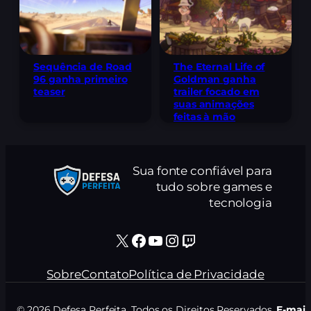
Sequência de Road
The Eternal Life of
96 ganha primeiro
Goldman ganha
teaser
trailer focado em
suas animações
feitas à mão
Sua fonte confiável para
tudo sobre games e
tecnologia
X
Facebook
Youtube
Instagram
Twitch
Sobre
Contato
Política de Privacidade
© 2026 Defesa Perfeita. Todos os Direitos Reservados.
E-mail