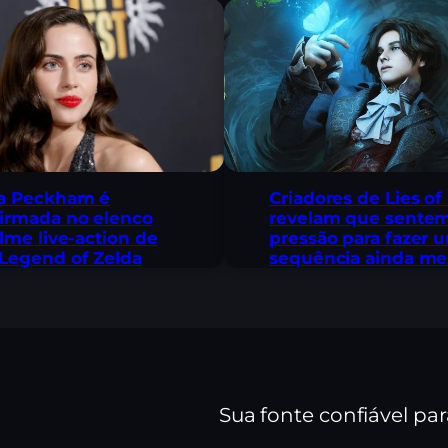
a Peckham é
Criadores de Lies of
irmada no elenco
revelam que sente
ilme live-action de
pressão para fazer 
Legend of Zelda
sequência ainda me
Sua fonte confiável pa