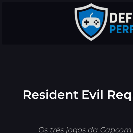
Pular
para
o
conteúdo
Resident Evil Req
Os três jogos da Capcom 