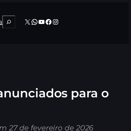
Pesquisar
X
WhatsApp
Youtube
Facebook
Instagram
a
 anunciados para o
m 27 de fevereiro de 2026