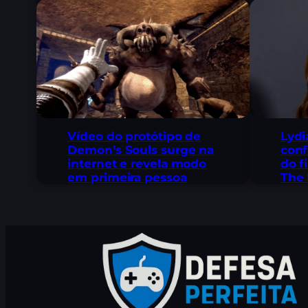
Lydi
Vídeo do protótipo de
conf
Demon’s Souls surge na
do f
internet e revela modo
The 
em primeira pessoa