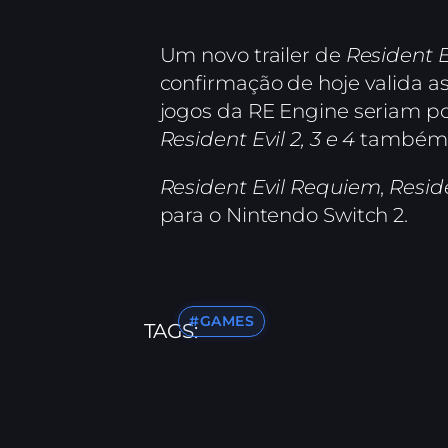
Um novo trailer de
Resident 
confirmação de hoje valida a
jogos da RE Engine seriam po
Resident Evil 2, 3 e 4
também s
Resident Evil Requiem
,
Reside
para o Nintendo Switch 2.
#GAMES
TAGS: