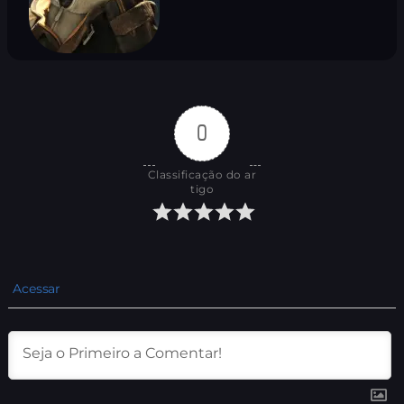
0
Classificação do ar
tigo
Acessar