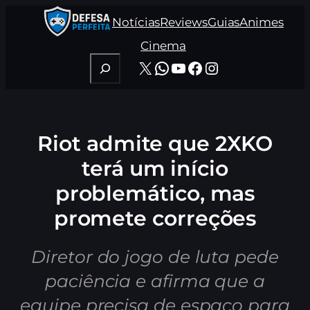
Pular
Notícias
Reviews
Guias
Animes
para
o
Cinema
conteúdo
Pesquisar
X
WhatsApp
Youtube
Facebook
Instagram
Riot admite que 2XKO
terá um início
problemático, mas
promete correções
Diretor do jogo de luta pede
paciência e afirma que a
equipe precisa de espaço para