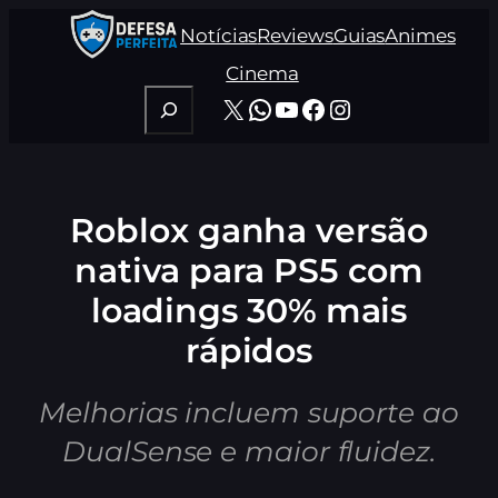
Pular
Notícias
Reviews
Guias
Animes
para
o
Cinema
conteúdo
Pesquisar
X
WhatsApp
Youtube
Facebook
Instagram
Roblox ganha versão
nativa para PS5 com
loadings 30% mais
rápidos
Melhorias incluem suporte ao
DualSense e maior fluidez.