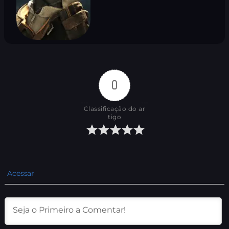
0
Classificação do ar
tigo
Acessar