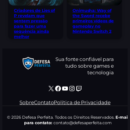
Criadores de Lies of
Onimusha: Way of
P revelam que
the Sword recebe
sentem pressão
primeiros vídeos de
para fazer uma
gameplay no
sequência ainda
Nintendo Switch 2
melhor
Sua fonte confiável para
tudo sobre games e
tecnologia
X
Facebook
Youtube
Instagram
Twitch
Sobre
Contato
Política de Privacidade
© 2026 Defesa Perfeita. Todos os Direitos Reservados.
E-mail
para contato:
contato@defesaperfeita.com