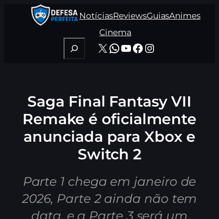
Pular
Notícias
Reviews
Guias
Animes
para
o
Cinema
conteúdo
Pesquisar
X
WhatsApp
Youtube
Facebook
Instagram
Saga Final Fantasy VII
Remake é oficialmente
anunciada para Xbox e
Switch 2
Parte 1 chega em janeiro de
2026, Parte 2 ainda não tem
data, e a Parte 3 será um