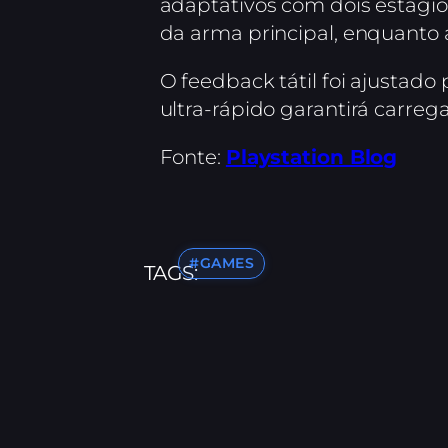
adaptativos com dois estágios
da arma principal, enquanto 
O feedback tátil foi ajustado
ultra-rápido garantirá carre
Fonte:
Playstation Blog
#GAMES
TAGS: