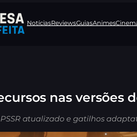
Notícias
Reviews
Guias
Animes
Cinem
ecursos nas versões 
, PSSR atualizado e gatilhos adapt