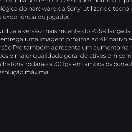
Pro no dia 30 de abril. O estúdio confirmou qu
lógica do hardware da Sony, utilizando tecnol
a experiência do jogador.
 utiliza a versão mais recente do PSSR lança
ia entrega uma imagem próxima ao 4K nativo
rsão Pro também apresenta um aumento na re
ados e maior qualidade geral de ativos em co
história rodarão a 30 fps em ambos os console
esolução máxima.