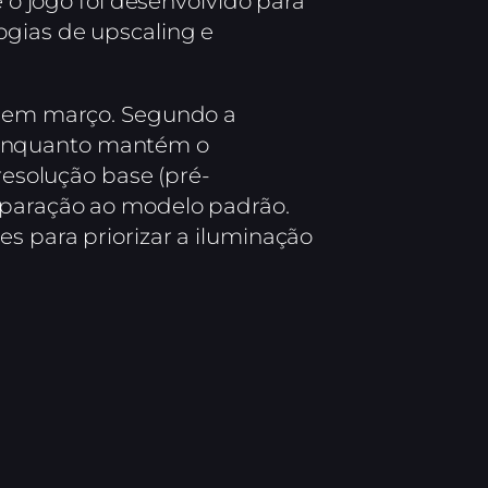
e o jogo foi desenvolvido para
ogias de upscaling e
da em março. Segundo a
 enquanto mantém o
solução base (pré-
mparação ao modelo padrão.
s para priorizar a iluminação