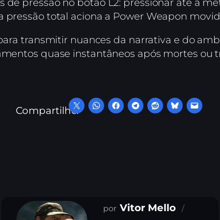
 de pressão no botão L2: pressionar até a met
a pressão total aciona a Power Weapon movida
 para transmitir nuances da narrativa e do am
gamentos quase instantâneos após mortes ou tr
Compartilhe:
Vitor Mello