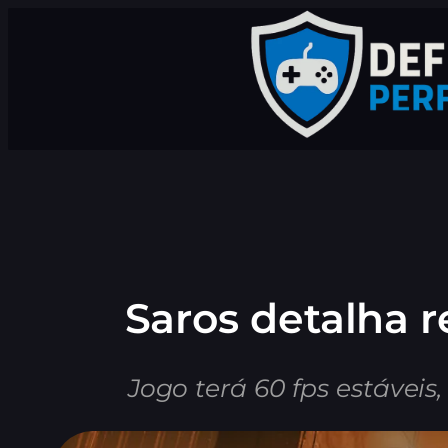
Pular
para
o
conteúdo
Saros detalha r
Jogo terá 60 fps estáveis