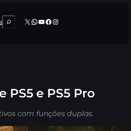
Pesquisar
X
WhatsApp
Youtube
Facebook
Instagram
a
de PS5 e PS5 Pro
ativos com funções duplas.