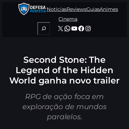
Pular
Notícias
Reviews
Guias
Animes
para
o
Cinema
conteúdo
Pesquisar
X
WhatsApp
Youtube
Facebook
Instagram
Second Stone: The
Legend of the Hidden
World ganha novo trailer
RPG de ação foca em
exploração de mundos
paralelos.