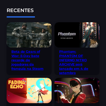
RECENTES
Beta de Gears of
Phantom:
War: E-Day bate
PHANTOM OF
recorde de
INFERNO NITRO
jogadores da
ARCHIVE será
franquia na Steam
lançado em 4 de
setembro