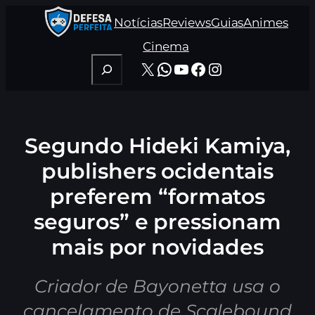
Pular
Notícias
Reviews
Guias
Animes
para
o
Cinema
conteúdo
Pesquisar
X
WhatsApp
Youtube
Facebook
Instagram
Segundo Hideki Kamiya,
publishers ocidentais
preferem “formatos
seguros” e pressionam
mais por novidades
Criador de Bayonetta usa o
cancelamento de Scalebound