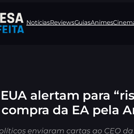
Notícias
Reviews
Guias
Animes
Cinem
EUA alertam para “ri
 compra da EA pela A
políticos enviaram cartas ao CEO da