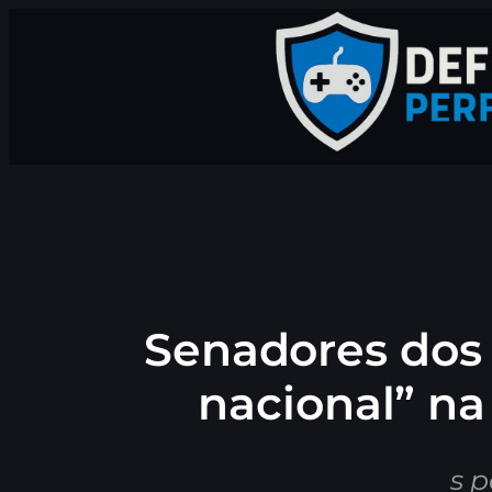
Pular
para
o
conteúdo
Senadores dos 
nacional” na
s 