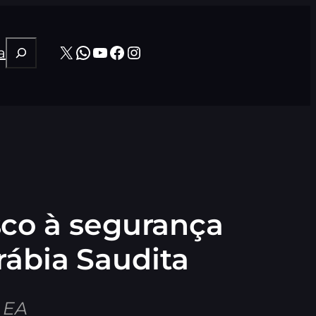
Pesquisar
X
WhatsApp
Youtube
Facebook
Instagram
a
sco à segurança
rábia Saudita
 EA