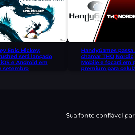
ey Epic Mickey:
HandyGames passa 
ushed será lançado
chamar THQ Nordic
 iOS e Android em
Mobile e focará em 
e setembro
premium para celul
Sua fonte confiável pa