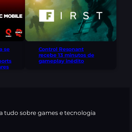
a se
Control Resonant
recebe 13 minutos de
ports
gameplay inédito
ares
ra tudo sobre games e tecnologia