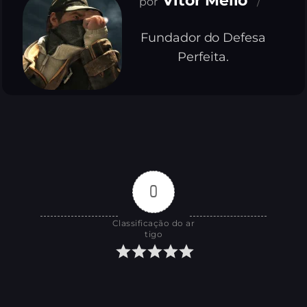
Vitor Mello
Fundador do Defesa
Perfeita.
0
Classificação do ar
tigo