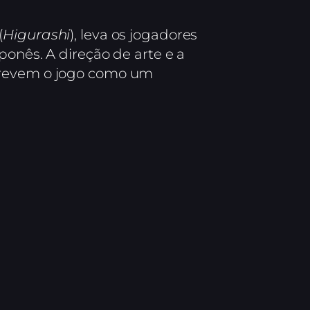
(
Higurashi
), leva os jogadores
ponês. A direção de arte e a
screvem o jogo como um