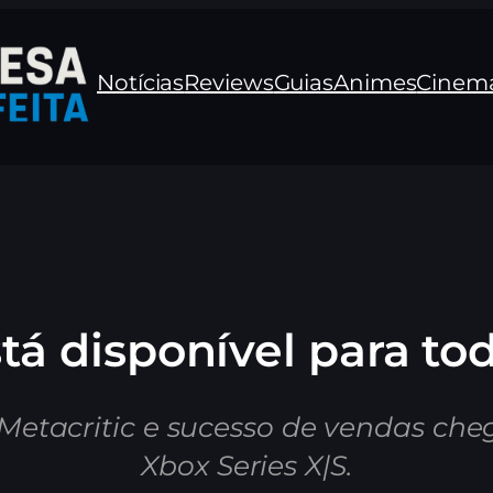
Notícias
Reviews
Guias
Animes
Cinem
 está disponível para t
etacritic e sucesso de vendas cheg
Xbox Series X|S.