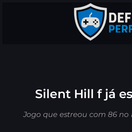
Pular
para
o
conteúdo
Silent Hill f já
Jogo que estreou com 86 no M