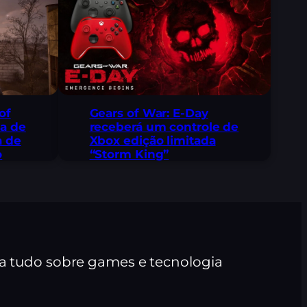
 of
Gears of War: E-Day
na de
receberá um controle de
a de
Xbox edição limitada
o
“Storm King”
ra tudo sobre games e tecnologia