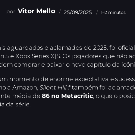
Vitor Mello
25/09/2025
1–2 minutos
is aguardados e aclamados de 2025, foi oficia
on 5 e Xbox Series X|S. Os jogadores que não 
em comprar e baixar o novo capítulo da icônic
um momento de enorme expectativa e sucesso. 
omo a Amazon,
Silent Hill f
também foi aclamado p
ante média de
86 no Metacritic
, o que o posi
a da série.