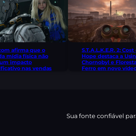
om afirma que o
S.T.A.L.K.E.R. 2: Cost
da mídia física não
Hope destaca a Usi
 um impacto
Chornobyl e Florest
ificativo nas vendas
Ferro em novo víde
Sua fonte confiável pa