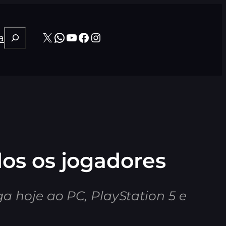
Pesquisar
X
WhatsApp
Youtube
Facebook
Instagram
a
odos os jogadores
a hoje ao PC, PlayStation 5 e