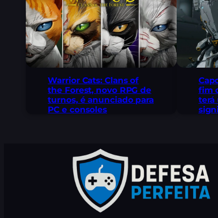
Warrior Cats: Clans of
Capc
the Forest, novo RPG de
fim 
turnos, é anunciado para
terá
PC e consoles
sign