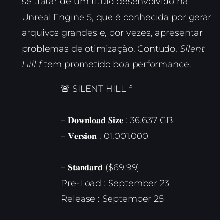
se tratar de um título desenvolvido na
Unreal Engine 5, que é conhecida por gerar
arquivos grandes e, por vezes, apresentar
problemas de otimização. Contudo,
Silent
Hill f
tem prometido boa performance.
🚨 SILENT HILL f
– 𝐃𝐨𝐰𝐧𝐥𝐨𝐚𝐝 𝐒𝐢𝐳𝐞 : 36.637 GB
– 𝐕𝐞𝐫𝐬𝐢𝐨𝐧 : 01.001.000
– 𝐒𝐭𝐚𝐧𝐝𝐚𝐫𝐝 ($69.99)
Pre-Load : September 23
Release : September 25