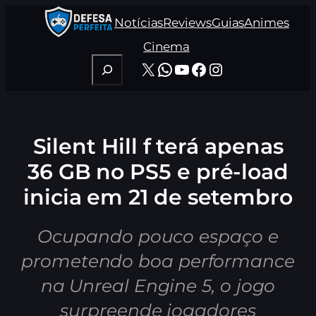
Pular
Notícias
Reviews
Guias
Animes
para
o
Cinema
conteúdo
Pesquisar
X
WhatsApp
Youtube
Facebook
Instagram
Silent Hill f terá apenas
36 GB no PS5 e pré-load
inicia em 21 de setembro
Ocupando pouco espaço e
prometendo boa performance
na Unreal Engine 5, o jogo
surpreende jogadores