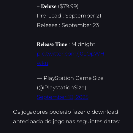
– 𝐃𝐞𝐥𝐮𝐱𝐞 ($79.99)
Pre-Load : September 21
Release : September 23
𝐑𝐞𝐥𝐞𝐚𝐬𝐞 𝐓𝐢𝐦𝐞 : Midnight
pic.twitter.com/j0LOpWH
wku
— PlayStation Game Size
(@PlaystationSize)
September 10, 2025
Os jogadores poderão fazer o download
antecipado do jogo nas seguintes datas: