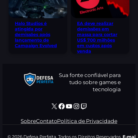
Halo Studios é
EA deve realizar
atingida por
demissões em
demissões após
massa para cortar
lançamento de
US$ 700 milhões
Campaign Evolved
em custos após
venda
Sua fonte confiável para
tudo sobre games e
tecnologia
X
Facebook
Youtube
Instagram
Twitch
Sobre
Contato
Política de Privacidade
© 2026 Defesa Perfeita. Todos os Direitos Reservados.
E-mail