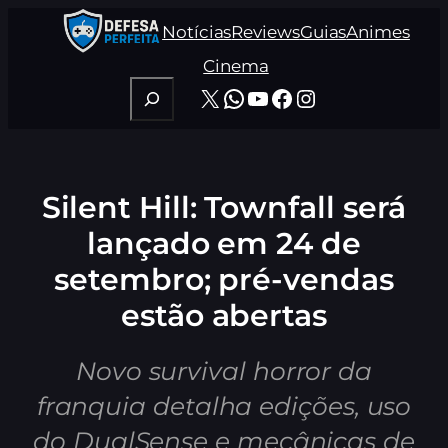
Pular
Notícias
Reviews
Guias
Animes
para
o
Cinema
conteúdo
Pesquisar
X
WhatsApp
Youtube
Facebook
Instagram
Silent Hill: Townfall será
lançado em 24 de
setembro; pré-vendas
estão abertas
Novo survival horror da
franquia detalha edições, uso
do DualSense e mecânicas de