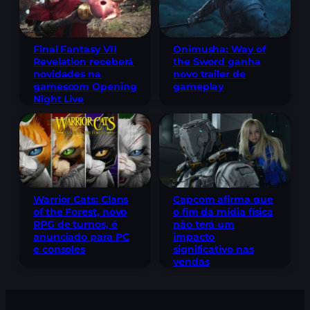
Final Fantasy VII
Onimusha: Way of
Revelation receberá
the Sword ganha
novidades na
novo trailer de
gamescom Opening
gameplay
Night Live
Warrior Cats: Clans
Capcom afirma que
of the Forest, novo
o fim da mídia física
RPG de turnos, é
não terá um
anunciado para PC
impacto
e consoles
significativo nas
vendas