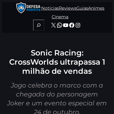
Pular
Notícias
Reviews
Guias
Animes
para
o
Cinema
conteúdo
Pesquisar
X
WhatsApp
Youtube
Facebook
Instagram
Sonic Racing:
CrossWorlds ultrapassa 1
milhão de vendas
Jogo celebra o marco com a
chegada do personagem
Joker e um evento especial em
24 de outubro.