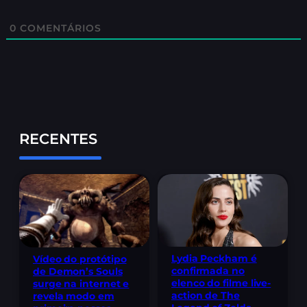
0
COMENTÁRIOS
RECENTES
Lydia Peckham é
Vídeo do protótipo
confirmada no
de Demon’s Souls
elenco do filme live-
surge na internet e
action de The
revela modo em