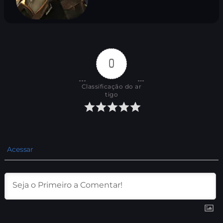
0
Classificação do ar
tigo
Acessar