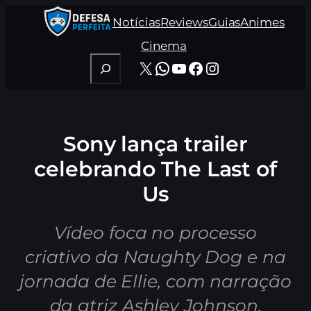
Pular
Notícias
Reviews
Guias
Animes
para
o
Cinema
conteúdo
Pesquisar
X
WhatsApp
Youtube
Facebook
Instagram
Sony lança trailer
celebrando The Last of
Us
Vídeo foca no processo
criativo da Naughty Dog e na
jornada de Ellie, com narração
da atriz Ashley Johnson.