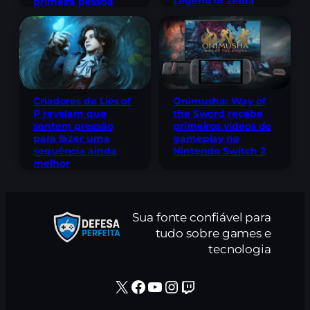
Legend of Zelda
primeira pessoa
Criadores de Lies of
Onimusha: Way of
P revelam que
the Sword recebe
sentem pressão
primeiros vídeos de
para fazer uma
gameplay no
sequência ainda
Nintendo Switch 2
melhor
Sua fonte confiável para
tudo sobre games e
tecnologia
X
Facebook
Youtube
Instagram
Twitch