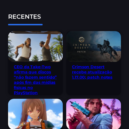
RECENTES
CEO da Take-Two
Crimson Desert
afirma que discos
recebe atualização
“não fazem sentido”
1.17.00; patch notes
após fim das mídias
físicas no
PlayStation