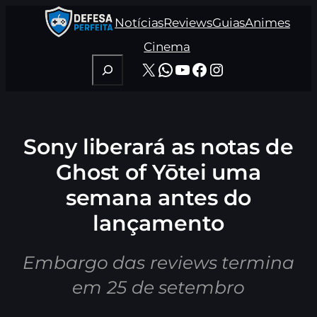
Pular
Notícias
Reviews
Guias
Animes
para
o
Cinema
conteúdo
Pesquisar
X
WhatsApp
Youtube
Facebook
Instagram
Sony liberará as notas de
Ghost of Yōtei uma
semana antes do
lançamento
Embargo das reviews termina
em 25 de setembro