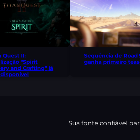
n Quest II:
Sequência de Road 
lização “Spirit
ganha primeiro teas
ery and Crafting” já
 disponível
Sua fonte confiável pa