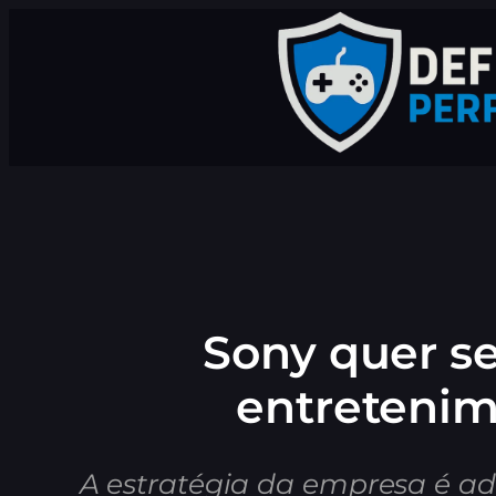
Pular
para
o
conteúdo
Sony quer s
entretenim
A estratégia da empresa é ad