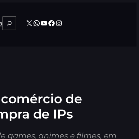
Pesquisar
X
WhatsApp
Youtube
Facebook
Instagram
a
 comércio de
mpra de IPs
de games, animes e filmes, em