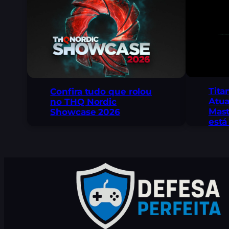
Tita
Confira tudo que rolou
Atua
no THQ Nordic
Mast
Showcase 2026
está