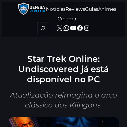
Pular
Notícias
Reviews
Guias
Animes
para
o
Cinema
conteúdo
Pesquisar
X
WhatsApp
Youtube
Facebook
Instagram
Star Trek Online:
Undiscovered já está
disponível no PC
Atualização reimagina o arco
clássico dos Klingons.