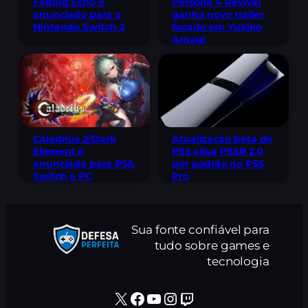
Fading Echo é
Persona 4 Revival
anunciado para o
ganha novo trailer
Nintendo Switch 2
focado em Yukiko
Amagi
Caladrius 2/Dark
Atualização beta do
Element é
PS5 ativa PSSR 2.0
anunciado para PS5,
por padrão no PS5
Switch e PC
Pro
Sua fonte confiável para
tudo sobre games e
tecnologia
X
Facebook
Youtube
Instagram
Twitch