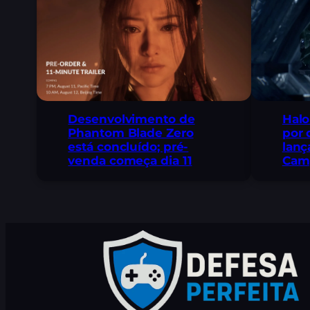
Desenvolvimento de
Halo
Phantom Blade Zero
por 
está concluído; pré-
lan
venda começa dia 11
Cam