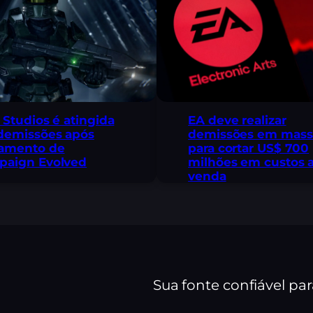
 Studios é atingida
EA deve realizar
demissões após
demissões em mass
çamento de
para cortar US$ 700
paign Evolved
milhões em custos 
venda
Sua fonte confiável pa