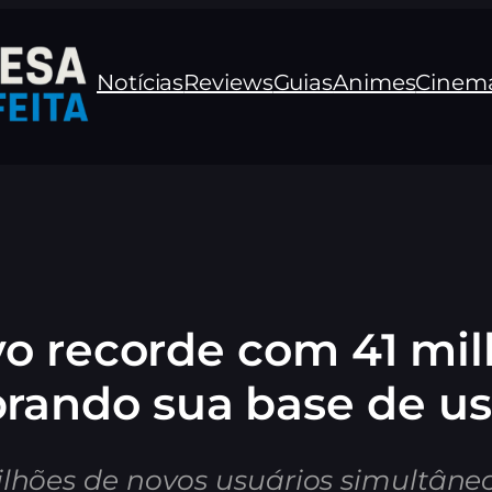
Notícias
Reviews
Guias
Animes
Cinem
o recorde com 41 mil
brando sua base de us
lhões de novos usuários simultâne