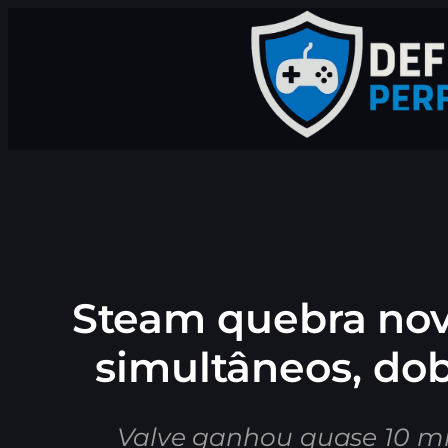
Pular
para
o
conteúdo
Steam quebra nov
simultâneos, do
Valve ganhou quase 10 mi