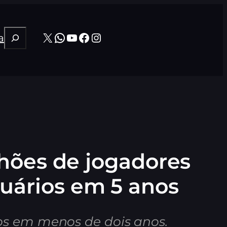
Pesquisar
X
WhatsApp
Youtube
Facebook
Instagram
a
hões de jogadores
uários em 5 anos
os em menos de dois anos.