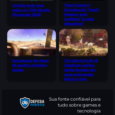
Titan Quest II:
Confira tudo que
Atualização “Spirit
rolou no THQ Nordic
Mastery and
Showcase 2026
Crafting” já está
disponível
Sequência de Road
The Eternal Life of
96 ganha primeiro
Goldman ganha
teaser
trailer focado em
suas animações
feitas à mão
Sua fonte confiável para
tudo sobre games e
tecnologia