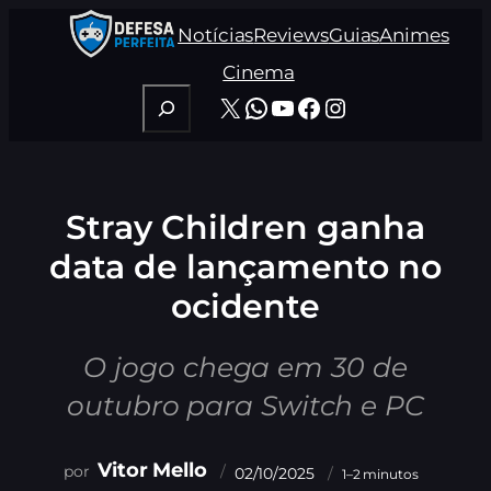
Pular
Notícias
Reviews
Guias
Animes
para
o
Cinema
conteúdo
Pesquisar
X
WhatsApp
Youtube
Facebook
Instagram
Stray Children ganha
data de lançamento no
ocidente
O jogo chega em 30 de
outubro para Switch e PC
Vitor Mello
02/10/2025
1–2 minutos