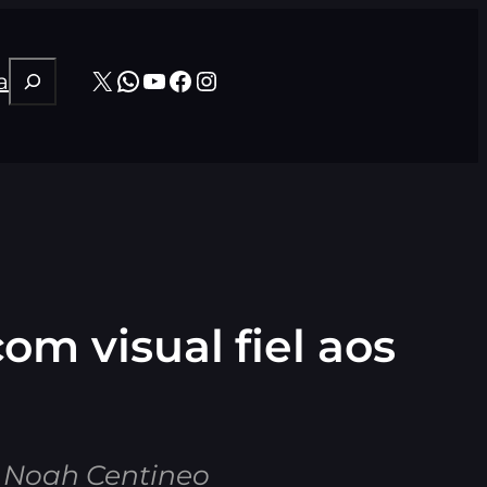
Pesquisar
X
WhatsApp
Youtube
Facebook
Instagram
a
om visual fiel aos
 Noah Centineo