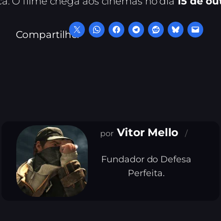
ca. O filme chega aos cinemas no dia
15 de ou
Compartilhe:
Vitor Mello
Fundador do Defesa
Perfeita.