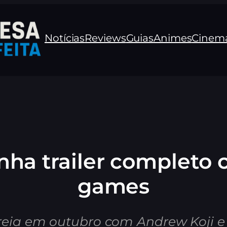
Notícias
Reviews
Guias
Animes
Cinem
nha trailer completo c
games
reia em outubro com Andrew Koji e