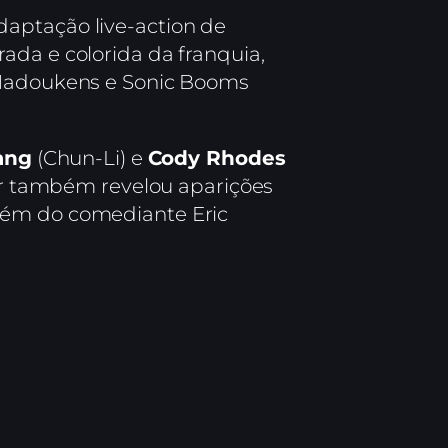
daptação live-action de
ada e colorida da franquia,
o Hadoukens e Sonic Booms
iang
(Chun-Li) e
Cody Rhodes
ler também revelou aparições
além do comediante Eric