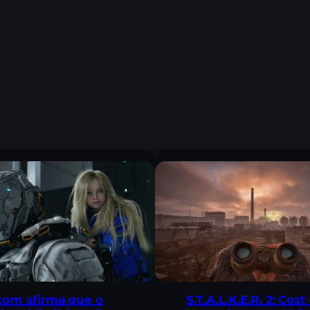
om afirma que o
S.T.A.L.K.E.R. 2: Cost