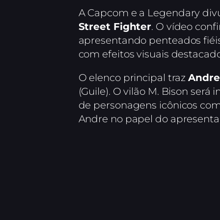
A Capcom e a Legendary divul
Street Fighter
. O vídeo conf
apresentando penteados fiéis
com efeitos visuais destacado
O elenco principal traz
Andre
(Guile). O vilão M. Bison será
de personagens icônicos com
Andre no papel do apresent