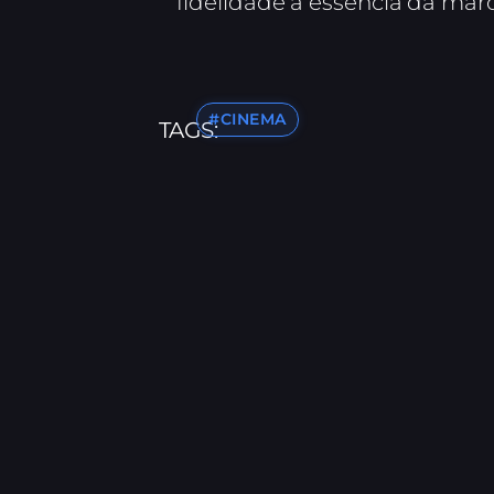
fidelidade à essência da mar
#CINEMA
TAGS: