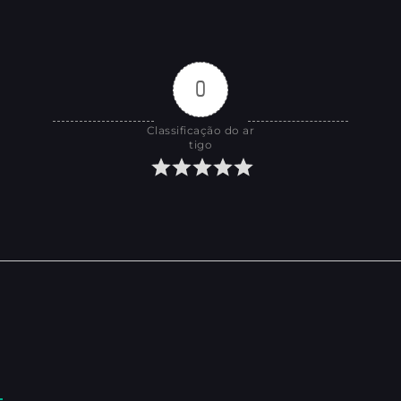
0
Classificação do ar
tigo