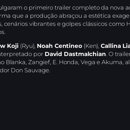
garam o primeiro trailer completo da nova a
irma que a produção abraçou a estética exager
, cenários vibrantes e golpes clássicos com
s.
w Koji
(Ryu),
Noah Centineo
(Ken),
Callina L
 interpretado por
David Dastmalchian
. O trai
o Blanka, Zangief, E. Honda, Vega e Akuma, 
ador Don Sauvage.