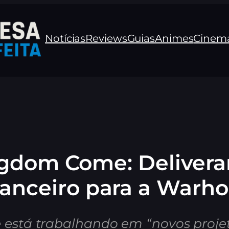
Notícias
Reviews
Guias
Animes
Cinem
gdom Come: Deliveran
nanceiro para a Warho
e está trabalhando em “novos proje