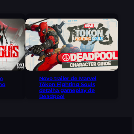
em
Novo trailer de Marvel
no
Tōkon Fighting Souls
detalha gameplay de
Deadpool