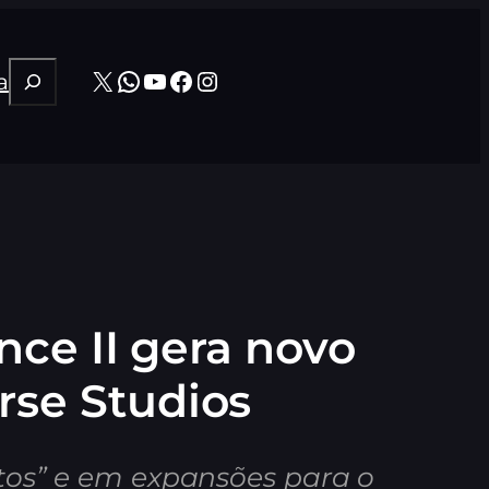
Pesquisar
X
WhatsApp
Youtube
Facebook
Instagram
a
ce II gera novo
rse Studios
tos” e em expansões para o