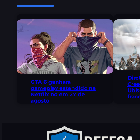
Dire
GTA 6 ganhará
Cree
gameplay estendido na
Ubis
Netflix no em 27 de
fran
agosto