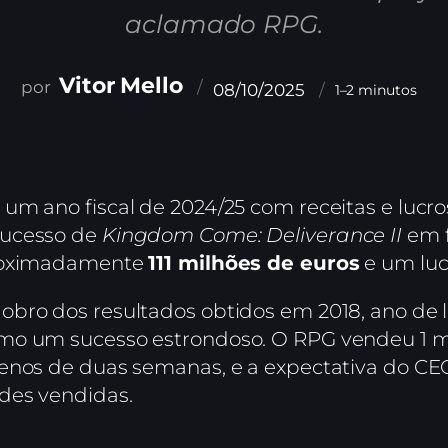
aclamado RPG.
Vitor Mello
08/10/2025
1–2 minutos
um ano fiscal de 2024/25 com receitas e lucr
sucesso de
Kingdom Come: Deliverance II
em f
proximadamente
111 milhões de euros
e um lu
obro dos resultados obtidos em 2018, ano de 
mo um sucesso estrondoso. O RPG vendeu 1 m
enos de duas semanas, e a expectativa do CEO 
des vendidas.