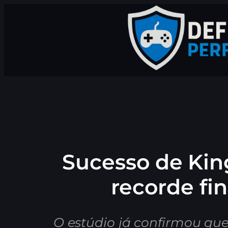
Pular
para
o
conteúdo
Sucesso de Kin
recorde fi
O estúdio já confirmou qu