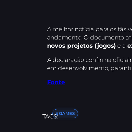
A melhor notícia para os fãs v
andamento. O documento afir
novos projetos (jogos)
e a
e
A declaração confirma oficial
em desenvolvimento, garanti
Fonte
#GAMES
TAGS: