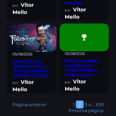
setembro
Vitor
Vitor
Mello
Mello
05/08/2026
05/08/2026
Xbox deve receber
Fallen Tear: The
equivalente ao
Ascension deixa o
Troféu de Platina
Acesso Antecipado
ainda este ano
em 16 de setembro
Vitor
Vitor
Mello
Mello
Página anterior
1
2
3
4
…
639
Próxima página