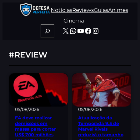
Pular
Notícias
Reviews
Guias
Animes
para
o
Cinema
conteúdo
Pesquisar
X
WhatsApp
Youtube
Facebook
Instagram
#REVIEW
05/08/2026
05/08/2026
EA deve realizar
Atualização da
demissões em
Temporada 9.5 de
massa para cortar
Marvel Rivals
US$ 700 milhões
reduzirá o tamanho