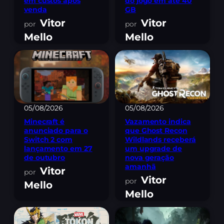
em custos após
do jogo em até 40
venda
GB
Vitor
Vitor
Mello
Mello
05/08/2026
05/08/2026
Minecraft é
Vazamento indica
anunciado para o
que Ghost Recon
Switch 2 com
Wildlands receberá
lançamento em 27
um upgrade de
de outubro
nova geração
amanhã
Vitor
Vitor
Mello
Mello