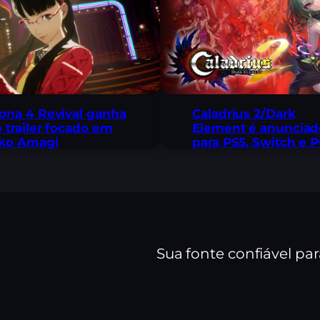
ona 4 Revival ganha
Caladrius 2/Dark
 trailer focado em
Element é anunciad
iko Amagi
para PS5, Switch e 
Sua fonte confiável pa