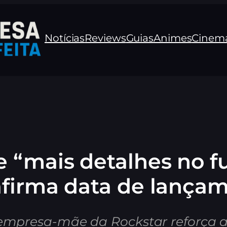
Notícias
Reviews
Guias
Animes
Cinem
 “mais detalhes no fu
afirma data de lança
 empresa-mãe da Rockstar reforça a