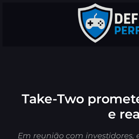
Pular
para
o
conteúdo
Take-Two promete
e re
Em reunião com investidores,