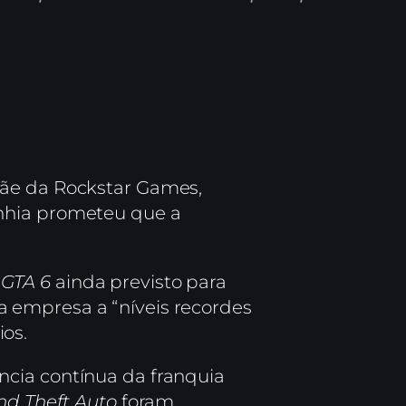
mãe da Rockstar Games,
nhia prometeu que a
m
GTA 6
ainda previsto para
a empresa a “níveis recordes
os.
ncia contínua da franquia
nd Theft Auto
foram