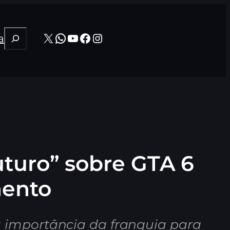
Pesquisar
X
WhatsApp
Youtube
Facebook
Instagram
a
turo” sobre GTA 6
mento
 importância da franquia para