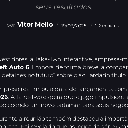
seus resultados.
Vitor Mello
19/09/2025
1–2 minutos
vestidores, a Take-Two Interactive, empresa-
eft Auto 6
. Embora de forma breve, a compa
detalhes no futuro” sobre o aguardado título.
mpresa reafirmou a data de lançamento, co
026
. A Take-Two espera que o jogo impulsione 
tabelecendo um novo patamar para seus negóci
durante a reunião também destacou a importâ
presa. Foi revelado que os jogos da série
Gra