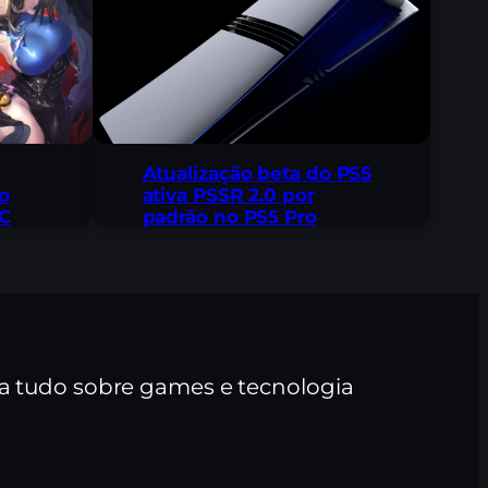
Atualização beta do PS5
o
ativa PSSR 2.0 por
PC
padrão no PS5 Pro
ra tudo sobre games e tecnologia