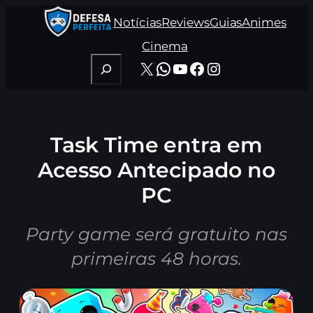
Pular
Notícias
Reviews
Guias
Animes
para
o
Cinema
conteúdo
Pesquisar
X
WhatsApp
Youtube
Facebook
Instagram
Task Time entra em
Acesso Antecipado no
PC
Party game será gratuito nas
primeiras 48 horas.