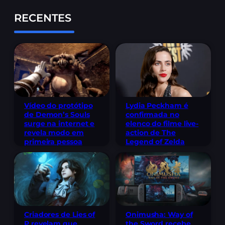
RECENTES
Lydia Peckham é
Vídeo do protótipo
confirmada no
de Demon’s Souls
elenco do filme live-
surge na internet e
action de The
revela modo em
Legend of Zelda
primeira pessoa
Criadores de Lies of
Onimusha: Way of
P revelam que
the Sword recebe