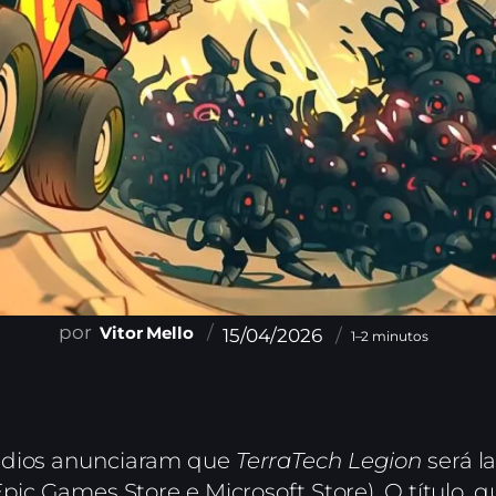
Vitor Mello
15/04/2026
1–2 minutos
udios anunciaram que
TerraTech Legion
será l
Epic Games Store e Microsoft Store). O título,