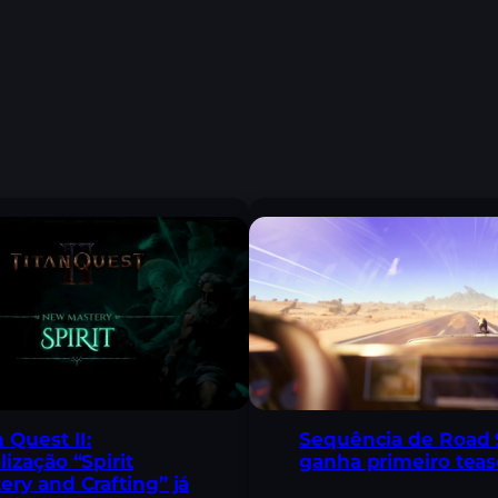
n Quest II:
Sequência de Road 
lização “Spirit
ganha primeiro teas
ery and Crafting” já