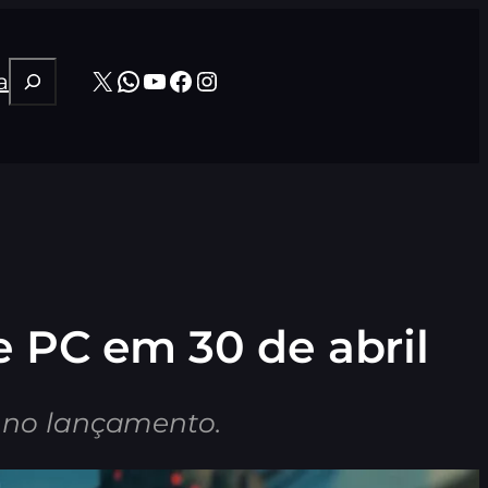
Pesquisar
X
WhatsApp
Youtube
Facebook
Instagram
a
e PC em 30 de abril
 no lançamento.