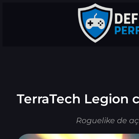
Pular
para
o
conteúdo
TerraTech Legion c
Roguelike de a