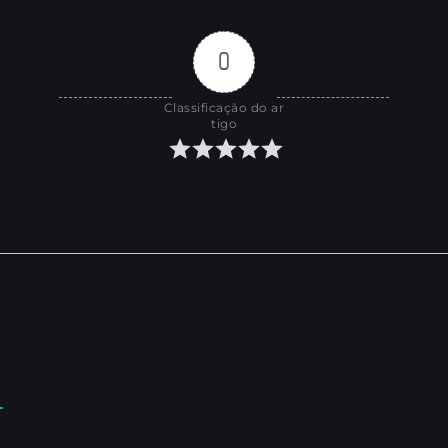
0
Classificação do ar
tigo