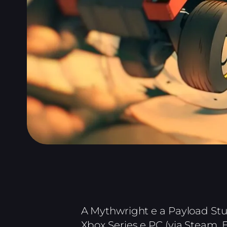
A Mythwright e a Payload St
Xbox Series e PC (via Steam, 