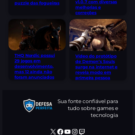
v1.0.7 com diversas
puzzle das fogueiras
melhorias e
correções
THQ Nordic possui
Vídeo do protótipo
29 jogos em
de Demon’s Souls
desenvolvimento,
surge na internet e
mas 12 ainda não
revela modo em
foram anunciados
primeira pessoa
Sua fonte confiável para
tudo sobre games e
tecnologia
X
Facebook
Youtube
Instagram
Twitch