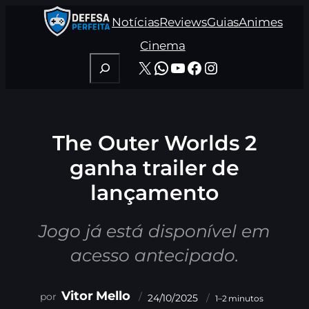
Pular
Notícias
Reviews
Guias
Animes
para
o
Cinema
conteúdo
Pesquisar
X
WhatsApp
Youtube
Facebook
Instagram
The Outer Worlds 2
ganha trailer de
lançamento
Jogo já está disponível em
acesso antecipado.
Vitor Mello
24/10/2025
1–2 minutos