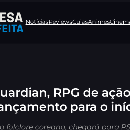
Notícias
Reviews
Guias
Animes
Cinem
 Guardian, RPG de ação
lançamento para o iní
o folclore coreano, chegará para PS