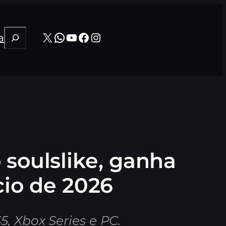
Pesquisar
X
WhatsApp
Youtube
Facebook
Instagram
a
 soulslike, ganha
cio de 2026
5, Xbox Series e PC.