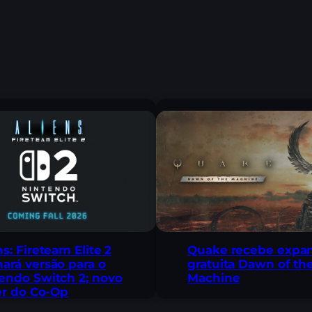
ns: Fireteam Elite 2
Quake recebe expa
ará versão para o
gratuita Dawn of th
endo Switch 2; novo
Machine
ler do Co-Op