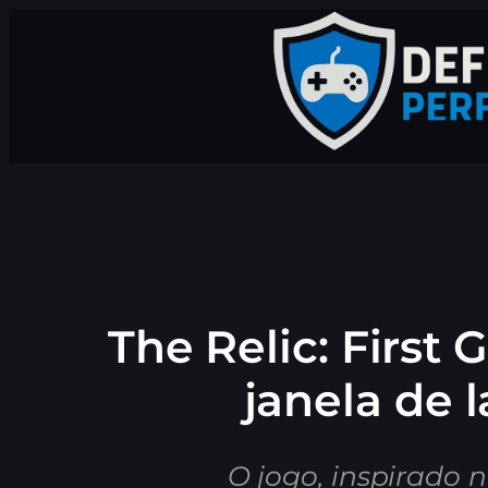
Pular
para
o
conteúdo
The Relic: First
janela de 
O jogo, inspirado n