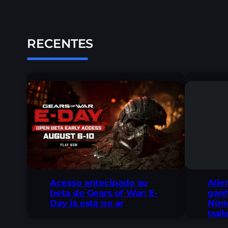
RECENTES
Acesso antecipado ao
Alie
beta de Gears of War: E-
ganh
Day já está no ar
Nint
trai