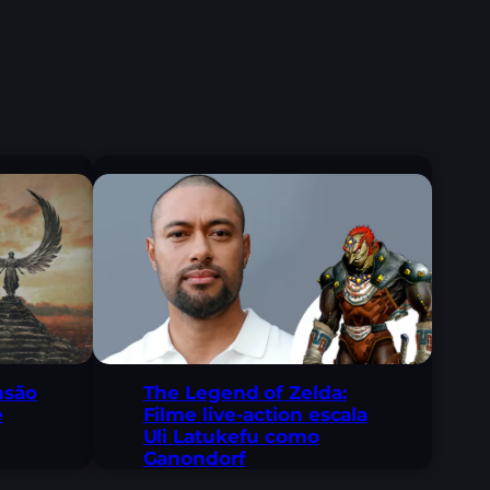
The Legend of Zelda:
nsão
Filme live-action escala
e
Uli Latukefu como
Ganondorf