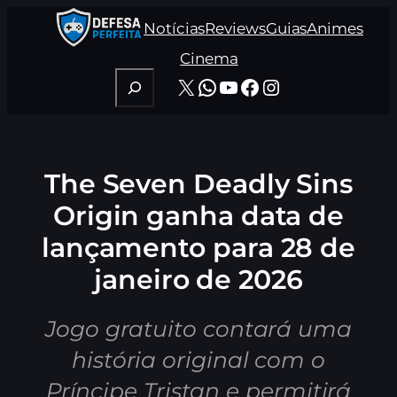
Pular
Notícias
Reviews
Guias
Animes
para
o
Cinema
conteúdo
Pesquisar
X
WhatsApp
Youtube
Facebook
Instagram
The Seven Deadly Sins
Origin ganha data de
lançamento para 28 de
janeiro de 2026
Jogo gratuito contará uma
história original com o
Príncipe Tristan e permitirá