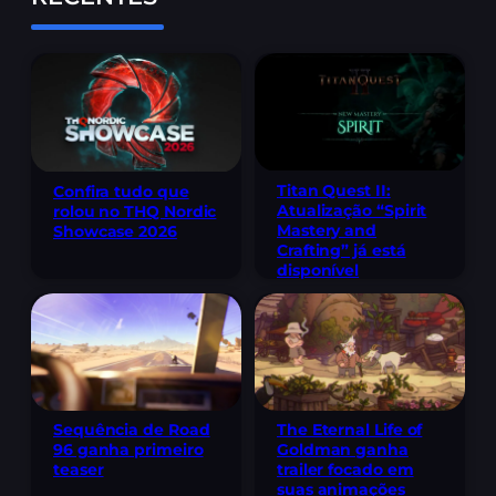
Titan Quest II:
Confira tudo que
Atualização “Spirit
rolou no THQ Nordic
Mastery and
Showcase 2026
Crafting” já está
disponível
Sequência de Road
The Eternal Life of
96 ganha primeiro
Goldman ganha
teaser
trailer focado em
suas animações