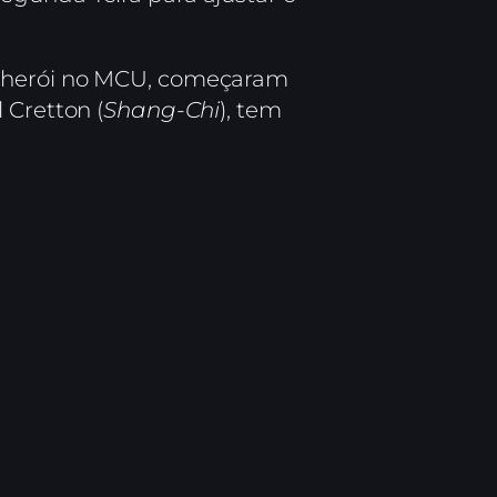
do herói no MCU, começaram
 Cretton (
Shang-Chi
), tem