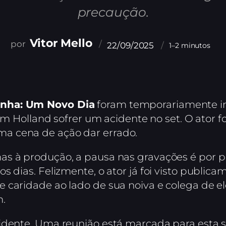
precaução.
Vitor Mello
22/09/2025
1–2 minutos
ha: Um Novo Dia
foram temporariamente in
Tom Holland sofrer um acidente no set. O ator f
a cena de ação dar errado.
as à produção, a pausa nas gravações é por p
s dias. Felizmente, o ator já foi visto public
 caridade ao lado de sua noiva e colega de e
m.
idente. Uma reunião está marcada para esta s