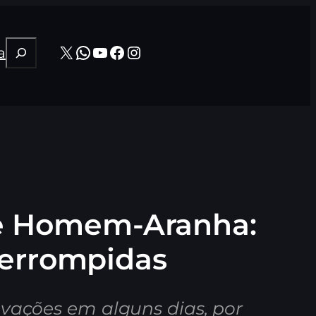
Pesquisar
X
WhatsApp
Youtube
Facebook
Instagram
a
de Homem-Aranha:
terrompidas
avações em alguns dias, por