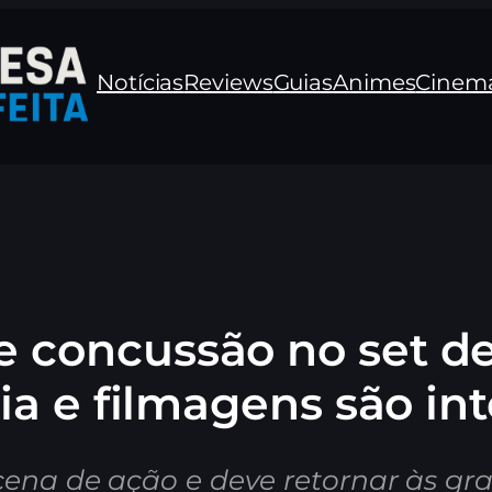
Notícias
Reviews
Guias
Animes
Cinem
re concussão no set 
a e filmagens são in
cena de ação e deve retornar às gr