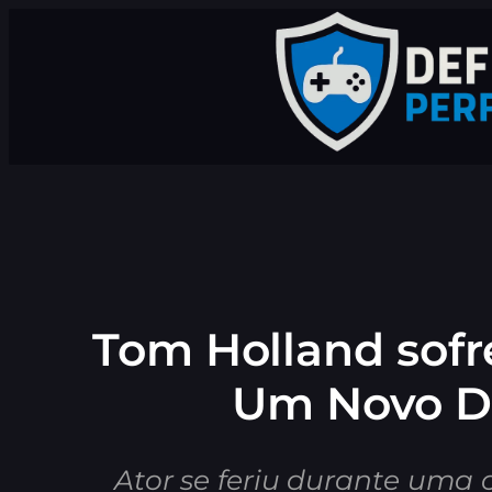
Pular
para
o
conteúdo
Tom Holland sof
Um Novo Di
Ator se feriu durante uma 