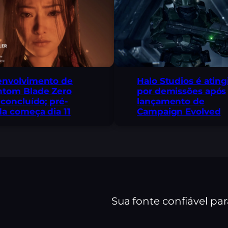
envolvimento de
Halo Studios é ating
ntom Blade Zero
por demissões após
 concluído; pré-
lançamento de
a começa dia 11
Campaign Evolved
Sua fonte confiável pa