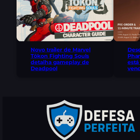
Novo trailer de Marvel
Des
Tōkon Fighting Souls
Pha
detalha gameplay de
está
Deadpool
vend