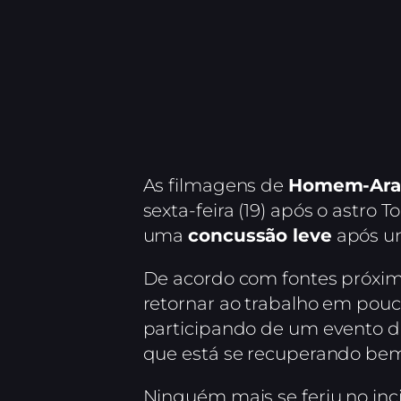
As filmagens de
Homem-Aran
sexta-feira (19) após o astro 
uma
concussão leve
após um
De acordo com fontes próxim
retornar ao trabalho em pouco
participando de um evento de
que está se recuperando be
Ninguém mais se feriu no inc