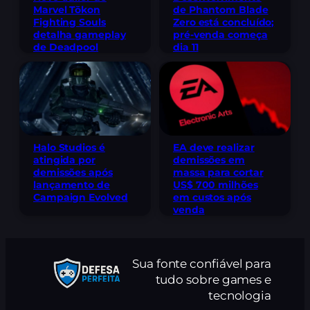
Marvel Tōkon
de Phantom Blade
Fighting Souls
Zero está concluído;
detalha gameplay
pré-venda começa
de Deadpool
dia 11
Halo Studios é
EA deve realizar
atingida por
demissões em
demissões após
massa para cortar
lançamento de
US$ 700 milhões
Campaign Evolved
em custos após
venda
Sua fonte confiável para
tudo sobre games e
tecnologia