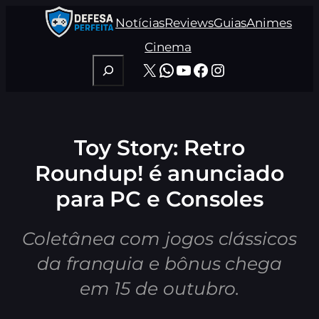
Pular
Notícias
Reviews
Guias
Animes
para
o
Cinema
conteúdo
Pesquisar
X
WhatsApp
Youtube
Facebook
Instagram
Toy Story: Retro
Roundup! é anunciado
para PC e Consoles
Coletânea com jogos clássicos
da franquia e bônus chega
em 15 de outubro.