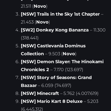
21.511 (
Novo
)
[NSW] Trails in the Sky 1st Chapter
–
21.453 (
Novo
)
[SW2] Donkey Kong Bananza
– 11.300
(318.441)
[NSW] Castlevania Dominus
Collection
– 9.503 (
Novo
)
[NSW] Demon Slayer: The Hinokami
Chronicles 2
– 7.170 (123.697)
[NSW] Story of Seasons: Grand
Bazaar
– 6.059 (74.697)
[NSW] Minecraft
– 5.762 (4.007.619)
[NSW] Mario Kart 8 Deluxe
– 5.203
(6.445.312)