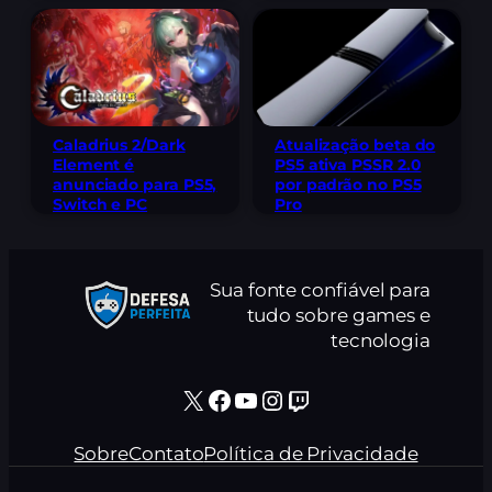
Caladrius 2/Dark
Atualização beta do
Element é
PS5 ativa PSSR 2.0
anunciado para PS5,
por padrão no PS5
Switch e PC
Pro
Sua fonte confiável para
tudo sobre games e
tecnologia
X
Facebook
Youtube
Instagram
Twitch
Sobre
Contato
Política de Privacidade