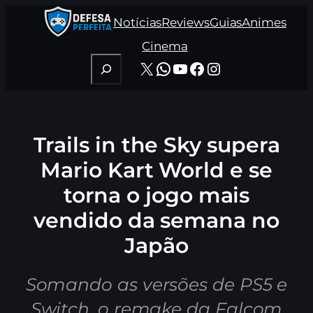
Pular
Notícias
Reviews
Guias
Animes
para
o
Cinema
conteúdo
Pesquisar
X
WhatsApp
Youtube
Facebook
Instagram
Trails in the Sky supera
Mario Kart World e se
torna o jogo mais
vendido da semana no
Japão
Somando as versões de PS5 e
Switch, o remake da Falcom