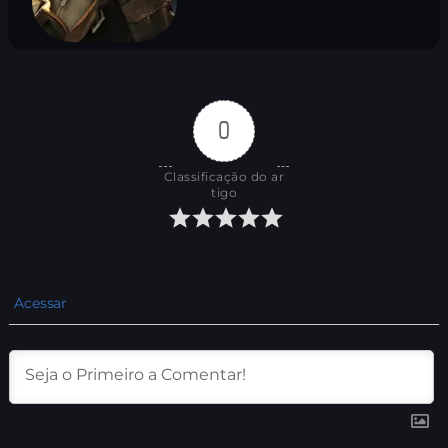
0
Classificação do ar
tigo
Acessar