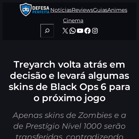
Pular
Notícias
Reviews
Guias
Animes
para
o
Cinema
conteúdo
Pesquisar
X
WhatsApp
Youtube
Facebook
Instagram
Treyarch volta atrás em
decisão e levará algumas
skins de Black Ops 6 para
o próximo jogo
Apenas skins de Zombies e a
de Prestígio Nível 1000 serão
transferidas, contradizendo