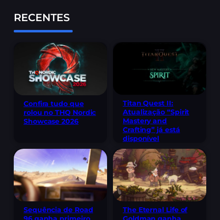
RECENTES
Titan Quest II:
Confira tudo que
Atualização “Spirit
rolou no THQ Nordic
Mastery and
Showcase 2026
Crafting” já está
disponível
Sequência de Road
The Eternal Life of
96 ganha primeiro
Goldman ganha