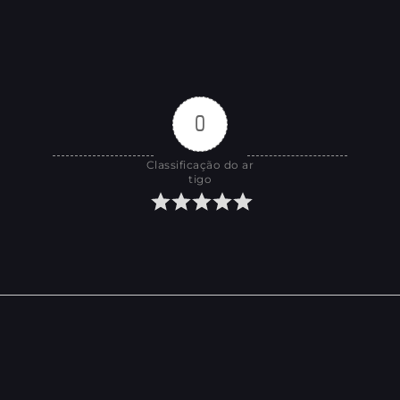
0
Classificação do ar
tigo