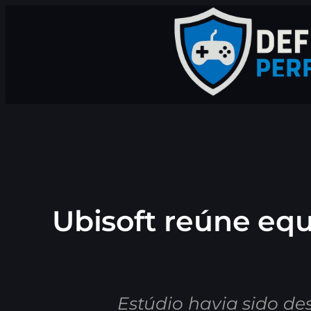
Pular
para
o
conteúdo
Ubisoft reúne equ
Estúdio havia sido d