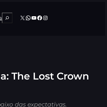
Pesquisar
X
WhatsApp
Youtube
Facebook
Instagram
a
ia: The Lost Crown
ixo das expectativas.