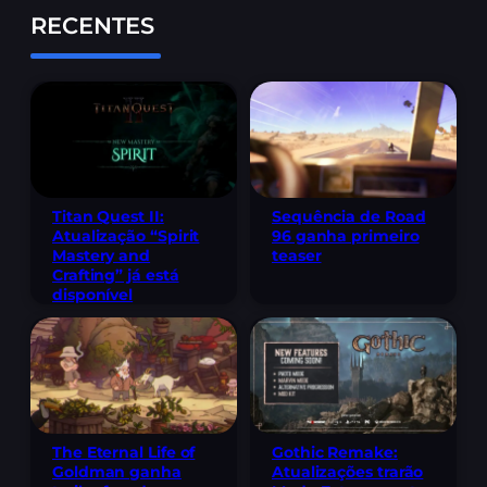
RECENTES
Titan Quest II:
Sequência de Road
Atualização “Spirit
96 ganha primeiro
Mastery and
teaser
Crafting” já está
disponível
The Eternal Life of
Gothic Remake:
Goldman ganha
Atualizações trarão