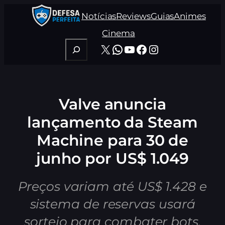
Pular
Notícias
Reviews
Guias
Animes
para
o
Cinema
conteúdo
Pesquisar
X
WhatsApp
Youtube
Facebook
Instagram
Valve anuncia
lançamento da Steam
Machine para 30 de
junho por US$ 1.049
Preços variam até US$ 1.428 e
sistema de reservas usará
sorteio para combater bots.